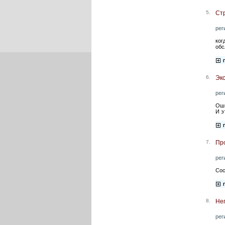
5.
Стр
рег
ког
обс
6.
Экс
рег
Оши
И э
7.
Пр
рег
Сос
8.
Нег
рег