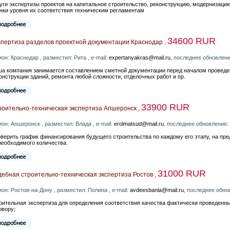
уги экспертизы проектов на капитальное строительство, реконструкцию, модернизац
нки уровня их соответствия техническим регламентам
34600 RUR
спертиза разделов проектной документации Краснодар ,
ион: Краснодар , разместил: Рита , e-mail:
expertanyakras@mail.ru
, последнее обновлени
а компания занимается составлением сметной документации перед началом проведен
онструкции зданий, ремонта любой сложности, отделочных работ и пр.
33900 RUR
роительно-техническая экспертиза Апшеронск ,
ион: Апшеронск , разместил: Влада , e-mail:
erolmatsud@mail.ru
, последнее обновление:
верить график финансирования будущего строительства по каждому его этапу, на пр
необходимого количества.
31000 RUR
ебная строительно-техническая экспертиза Ростов ,
ион: Ростов-на-Дону , разместил: Полина , e-mail:
avdeesbanla@mail.ru
, последнее обно
оительная экспертиза для определения соответствия качества фактически проведенн
овору;