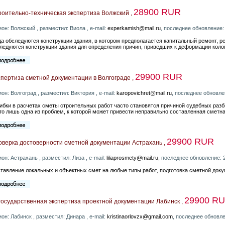
28900 RUR
оительно-техническая экспертиза Волжский ,
ион: Волжский , разместил: Виола , e-mail:
experkamish@mail.ru
, последнее обновление:
да обследуются конструкции здания, в котором предполагается капитальный ремонт, р
ледуются конструкции здания для определения причин, приведших к деформации колон
29900 RUR
пертиза сметной документации в Волгограде ,
ион: Волгоград , разместил: Виктория , e-mail:
karopovichret@mail.ru
, последнее обновле
бки в расчетах сметы строительных работ часто становятся причиной судебных разб
то лишь одна из проблем, к которой может привести неправильно составленная сметн
29900 RUR
оверка достоверности сметной документации Астрахань ,
ион: Астрахань , разместил: Лиза , e-mail:
liliaprosmety@mail.ru
, последнее обновление: 
тавление локальных и объектных смет на любые типы работ, подготовка сметной доку
29900 R
осударственная экспертиза проектной документации Лабинск ,
ион: Лабинск , разместил: Динара , e-mail:
kristinaorlovzx@gmail.com
, последнее обновле