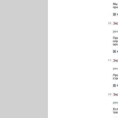
Мы 
про
16.
Экс
рег
Про
опр
орг
17.
Эк
рег
Про
стр
18.
Экс
рег
Есл
тра