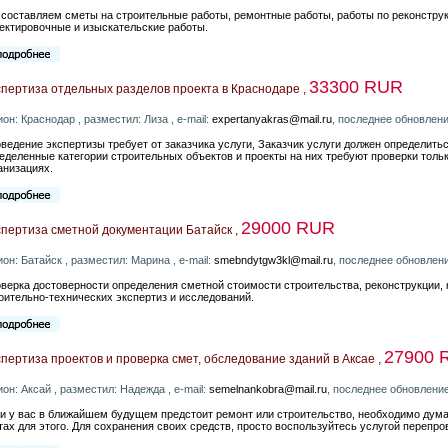
составляем сметы на строительные работы, ремонтные работы, работы по реконструк
ектировочные и изыскательские работы.
33300 RUR
пертиза отдельных разделов проекта в Краснодаре ,
ион: Краснодар , разместил: Лиза , e-mail:
expertanyakras@mail.ru
, последнее обновлени
ведение экспертизы требует от заказчика услуги, Заказчик услуги должен определитьс
еделенные категории строительных объектов и проекты на них требуют проверки толь
анизациях.
29000 RUR
спертиза сметной документации Батайск ,
ион: Батайск , разместил: Марина , e-mail:
smebndytgw3kl@mail.ru
, последнее обновлени
верка достоверности определения сметной стоимости строительства, реконструкции, 
оительно-технических экспертиз и исследований.
27900 
пертиза проектов и проверка смет, обследование зданий в Аксае ,
ион: Аксай , разместил: Надежда , e-mail:
semelnankobra@mail.ru
, последнее обновление
и у вас в ближайшем будущем предстоит ремонт или строительство, необходимо ду
тах для этого. Для сохранения своих средств, просто воспользуйтесь услугой перепр