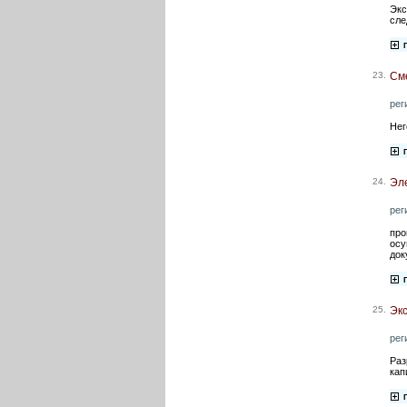
Экс
сле
23.
См
рег
Нег
24.
Эле
рег
про
осу
док
25.
Экс
рег
Раз
кап