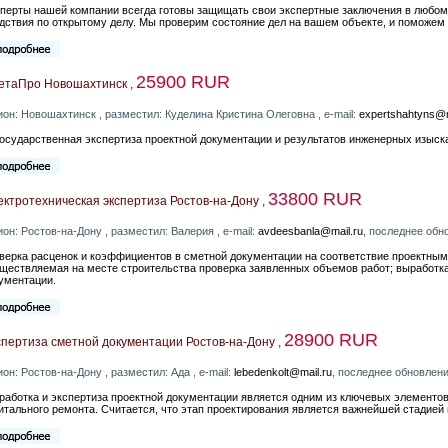
перты нашей компании всегда готовы защищать свои экспертные заключения в любом
дствия по открытому делу. Мы проверим состояние дел на вашем объекте, и поможем
25900 RUR
етаПро Новошахтинск ,
ион: Новошахтинск , разместил: Куделина Кристина Олеговна , e-mail:
expertshahtyns@m
осударственная экспертиза проектной документации и результатов инженерных изыск
33800 RUR
ктротехническая экспертиза Ростов-на-Дону ,
ион: Ростов-на-Дону , разместил: Валерия , e-mail:
avdeesbanla@mail.ru
, последнее обн
верка расценок и коэффициентов в сметной документации на соответствие проектным
ществляемая на месте строительства проверка заявленных объемов работ; выработк
ументации.
28900 RUR
пертиза сметной документации Ростов-на-Дону ,
ион: Ростов-на-Дону , разместил: Ада , e-mail:
lebedenkolt@mail.ru
, последнее обновлени
работка и экспертиза проектной документации является одним из ключевых элементов
итального ремонта. Считается, что этап проектирования является важнейшей стадией