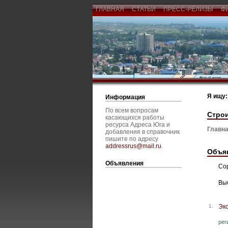
ГЛАВНАЯ
СТАТЬИ
ПРЕСС-РЕЛИЗЫ
Ф
Я ищу:
Информация
По всем вопросам
Строи
касающихся работы
ресурса Адреса Юга и
Главна
добавления в справочник
пишите по адресу
addressrus@mail.ru
.
Объя
Объявления
Со
Вы
1.
Экс
рег