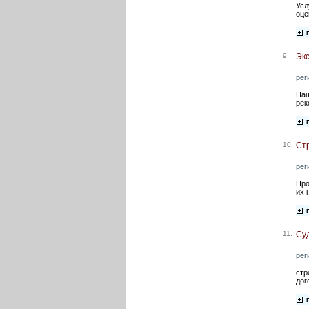
Усл
оце
9.
Эк
рег
Наш
рек
10.
Ст
рег
Про
их 
11.
Суд
рег
стр
дог