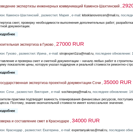
292
оведение экспертизы инженерных коммуникаций Каменск-Шахтинский ,
ион: Каменск-Шахтинский , разместил: Мария , e-mail:
leboklanovencen@mail.ru
, послед
пертиза смет, проверку необходимости выполнения дополнительных работ; разработк
тной документации.
27000 RUR
оительная экспертиза в Гуково ,
ион: Гуково , разместил: Ирина , e-mail:
strojexpert1iza@mail.ru
, последнее обновление: 
тавление и проверка смет и сметной документации – начало любых работ в строитель
ему показателю цены, которую указал подрядчик и реальной стоимости ремонтно-стро
35000 RUR
государственная экспертиза проектной документации Сочи ,
ион: Сочи , разместил: Виктория , e-mail:
sochiexpeq@mail.ru
, последнее обновление: 14
оители-практики подтвердят важность планирования финансовых ресурсов, поступающи
цесса. Поэтому, знание окончательной стоимости имеет колоссальное значение.
34000 RUR
верка и составление смет в Краснодаре ,
ион: Краснодар , разместил: Екатерина , e-mail:
expertanyakras@mail.ru
, последнее обн