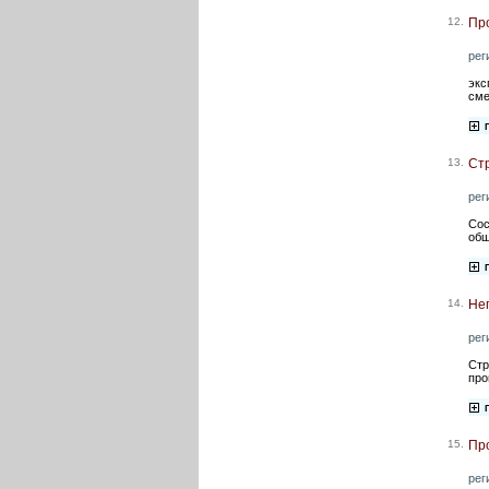
12.
Пр
рег
экс
сме
13.
Стр
рег
Сос
общ
14.
Не
рег
Стр
про
15.
Про
рег