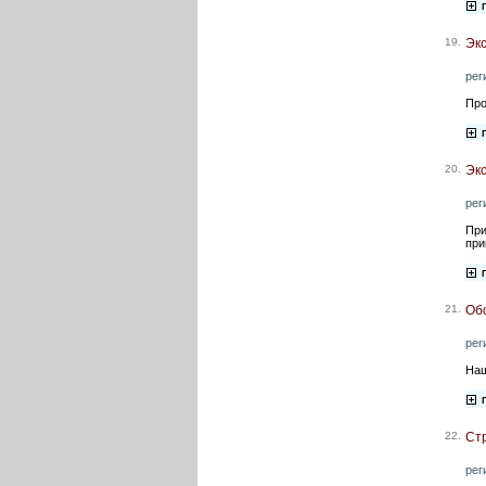
19.
Экс
рег
Про
20.
Эк
рег
При
при
21.
Об
рег
Наш
22.
Стр
рег