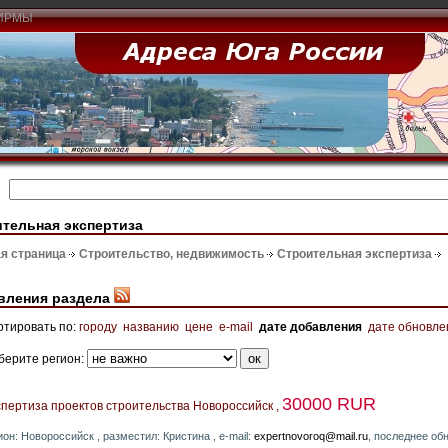
ИРМЫ
тельная экспертиза
я страница
Строительство, недвижимость
Строительная экспертиза
вления раздела
ртировать по:
городу
названию
цене
e-mail
дате добавления
дате обновле
берите регион:
30000 RUR
пертиза проектов строительства Новороссийск ,
ион: Новороссийск , разместил: Кристина , e-mail:
expertnovoroq@mail.ru
, последнее об