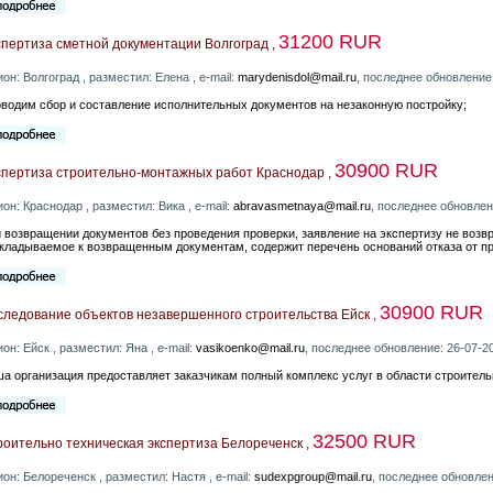
31200 RUR
пертиза сметной документации Волгоград ,
ион: Волгоград , разместил: Елена , e-mail:
marydenisdol@mail.ru
, последнее обновление
водим сбор и составление исполнительных документов на незаконную постройку;
30900 RUR
спертиза строительно-монтажных работ Краснодар ,
ион: Краснодар , разместил: Вика , e-mail:
abravasmetnaya@mail.ru
, последнее обновлен
 возвращении документов без проведения проверки, заявление на экспертизу не воз
кладываемое к возвращенным документам, содержит перечень оснований отказа от п
30900 RUR
следование объектов незавершенного строительства Ейск ,
ион: Ейск , разместил: Яна , e-mail:
vasikoenko@mail.ru
, последнее обновление: 26-07-2
а организация предоставляет заказчикам полный комплекс услуг в области строитель
32500 RUR
оительно техническая экспертиза Белореченск ,
ион: Белореченск , разместил: Настя , e-mail:
sudexpgroup@mail.ru
, последнее обновлен