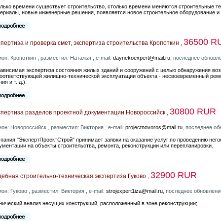
лько времени существует строительство, столько времени меняются строительные т
ериалы, новые инженерные решения, появляется новое строительное оборудование и 
36500 R
пертиза и проверка смет, экспертиза строительства Кропоткин ,
ион: Кропоткин , разместил: Наталья , e-mail:
daynekoexpert@mail.ru
, последнее обновл
ависимая экспертиза состояния жилых зданий и сооружений с целью обнаружения воз
оответствующей жилищно-технической эксплуатации объекта - несвоевременный ремо
ия и т. д.).
30800 RUR
спертиза разделов проектной документации Новороссийск ,
ион: Новороссийск , разместил: Виктория , e-mail:
projectnovoros@mail.ru
, последнее об
пания "ЭкспертПроектСтрой" принимает заявки на оказание услуг по проведению нег
ументации на объекты строительства, ремонта, реконструкции или перепланировки.
32900 RUR
ебная строительно-техническая экспертиза Гуково ,
ион: Гуково , разместил: Виктория , e-mail:
strojexpert1iza@mail.ru
, последнее обновлени
нический анализ несущих конструкций, расположенный в зоне реконструкции;