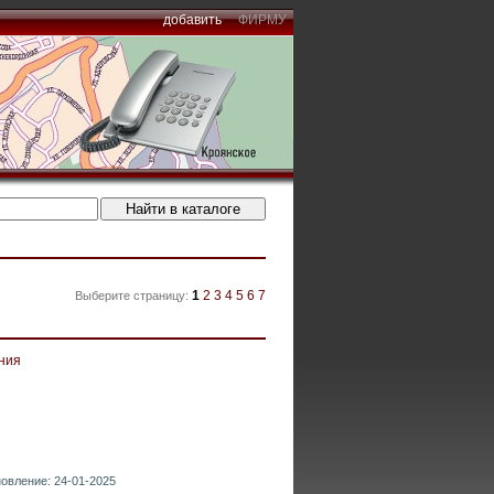
добавить
ФИРМУ
1
2
3
4
5
6
7
Выберите страницу:
ния
новление: 24-01-2025