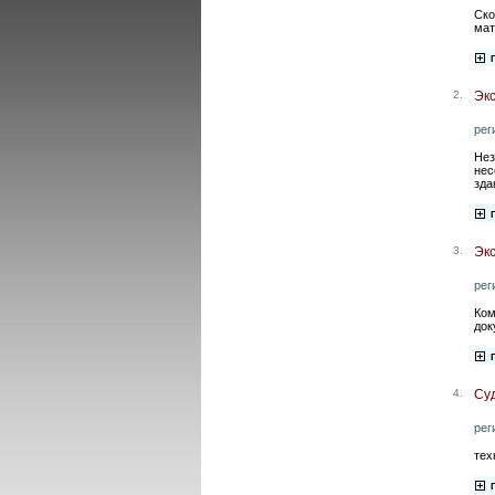
Ско
мат
2.
Экс
рег
Нез
нес
здан
3.
Эк
рег
Ком
док
4.
Суд
рег
тех