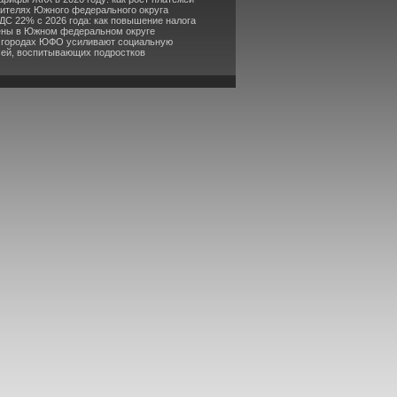
жителях Южного федерального округа
ДС 22% с 2026 года: как повышение налога
ены в Южном федеральном округе
В городах ЮФО усиливают социальную
мей, воспитывающих подростков