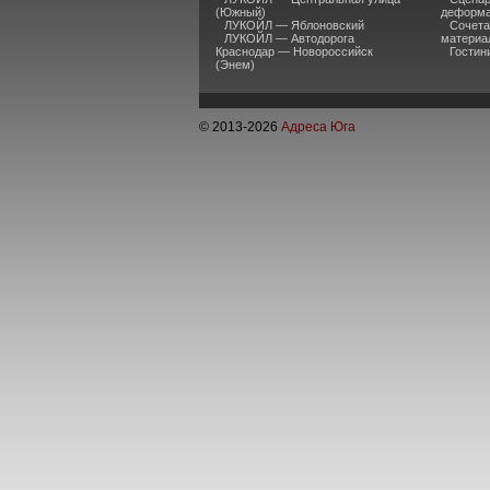
(Южный)
деформа
ЛУКОЙЛ — Яблоновский
Сочета
ЛУКОЙЛ — Автодорога
материа
Краснодар — Новороссийск
Гостин
(Энем)
© 2013-
2026
Адреса Юга