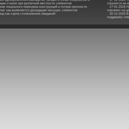
ции стыков при различной жёсткости элементов
отразится на 
ние локального перегрева конструкций и потери прочности
17-01-2026 Н
лов: как выявляется деградация несущих элементов
повлияет на ц
ица как сцена столкновения ожиданий
30-12-2025 
поддержку се