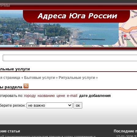
ИРМЫ
льные услуги
я страница
Бытовые услуги
Ритуальные услуги
ы раздела
ртировать по:
городу
названию
цене
e-mail
дате добавления
берите регион:
ние статьи
Последние 
ий одновременного раскрытия трещин в узлах сопряжения и
17-01-2026 Т