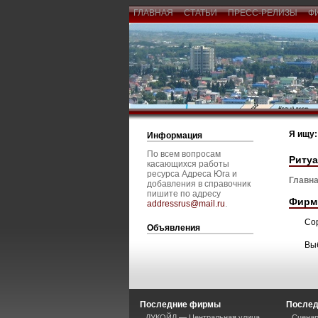
ГЛАВНАЯ
СТАТЬИ
ПРЕСС-РЕЛИЗЫ
Ф
Я ищу:
Информация
По всем вопросам
Ритуа
касающихся работы
ресурса Адреса Юга и
Главна
добавления в справочник
пишите по адресу
Фирм
addressrus@mail.ru
.
Со
Объявления
Вы
Последние фирмы
Послед
ЛУКОЙЛ — Центральная улица
Сценар