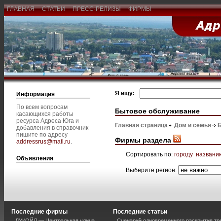
ГЛАВНАЯ
СТАТЬИ
ПРЕСС-РЕЛИЗЫ
ФИРМЫ
Я ищу:
Информация
По всем вопросам
Бытовое обслуживание
касающихся работы
ресурса Адреса Юга и
Главная страница
Дом и семья
добавления в справочник
пишите по адресу
Фирмы раздела
addressrus@mail.ru
.
Сортировать по:
городу
названи
Объявления
Выберите регион:
Последние фирмы
Последние статьи
ЛУКОЙЛ — Центральная улица
Сценарий одновременного раскрытия тр