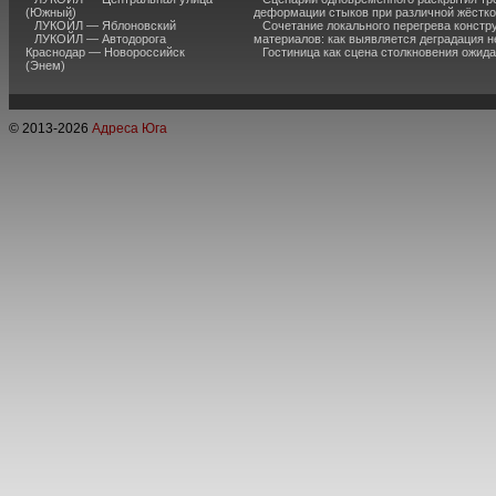
(Южный)
деформации стыков при различной жёстк
ЛУКОЙЛ — Яблоновский
Сочетание локального перегрева констр
ЛУКОЙЛ — Автодорога
материалов: как выявляется деградация 
Краснодар — Новороссийск
Гостиница как сцена столкновения ожид
(Энем)
© 2013-
2026
Адреса Юга